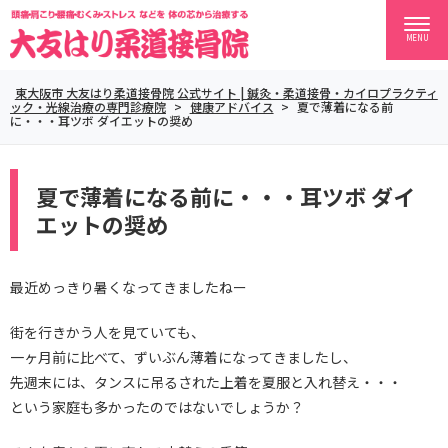
MENU
東大阪市 大友はり柔道接骨院 公式サイト | 鍼灸・柔道接骨・カイロプラクティ
ック・光線治療の専門診療院
>
健康アドバイス
>
夏で薄着になる前
に・・・耳ツボ ダイエットの奨め
夏で薄着になる前に・・・耳ツボ ダイ
エットの奨め
最近めっきり暑くなってきましたねー
街を行きかう人を見ていても、
一ヶ月前に比べて、ずいぶん薄着になってきましたし、
先週末には、タンスに吊るされた上着を夏服と入れ替え・・・
という家庭も多かったのではないでしょうか？