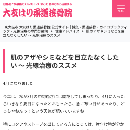
MENU
東大阪市 大友はり柔道接骨院 公式サイト | 鍼灸・柔道接骨・カイロプラクティ
ック・光線治療の専門診療院
>
健康アドバイス
>
肌のアザやシミなどを目
立たなくしたい ～ 光線治療のススメ
肌のアザやシミなどを目立たなくした
い ～ 光線治療のススメ
4月になりました
今年は、桜が3月の中旬過ぎには開花してしまったり、4月に入った
らいきなり夏日になったとおもったら、急に寒い日があったり、ど
っちやねんっ！という天気が続いていますね
特にコタツやストーブを出している方にとっては、片付け時が分か