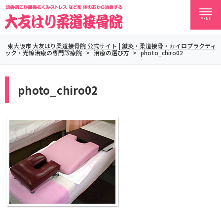
MENU
東大阪市 大友はり柔道接骨院 公式サイト | 鍼灸・柔道接骨・カイロプラクティ
ック・光線治療の専門診療院
>
治療の選び方
>
photo_chiro02
photo_chiro02