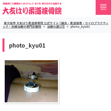
MENU
東大阪市 大友はり柔道接骨院 公式サイト | 鍼灸・柔道接骨・カイロプラクティ
ック・光線治療の専門診療院
>
治療の選び方
>
photo_kyu01
photo_kyu01