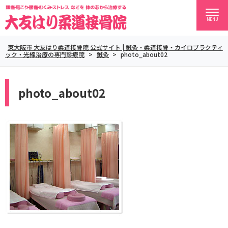
MENU
東大阪市 大友はり柔道接骨院 公式サイト | 鍼灸・柔道接骨・カイロプラクティ
ック・光線治療の専門診療院
>
鍼灸
>
photo_about02
photo_about02