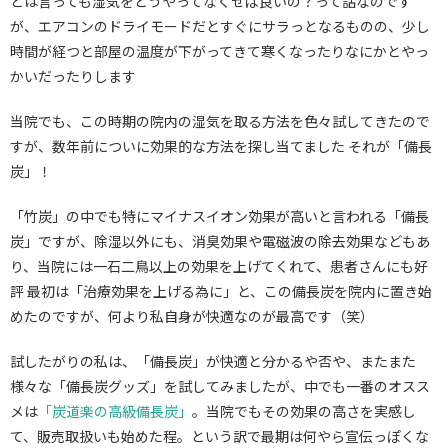
とは言っても湿気をどうやってなくせば良いの？って話なのです
が、エアコンのドライモードだとすぐにサラっとなるものの、少し
時間が経つと部屋の温度が下がってきて寒くなったりなにかとやっ
かいだったりします
当院でも、この時期の院内の湿気を取る方法を色々試してきたので
すが、数年前についに効果的な方法を探し当てました それが「備長
炭」！
「竹炭」の中でも特にマイナスイオン効果が高いと言われる「備長
炭」ですが、除湿以外にも、消臭効果や電磁波の除去効果などもあ
り、当院には一石二鳥以上の効果を上げてくれて、患者さんにも好
評 最初は「治療効果を上げる為に」と、この備長炭を院内に置き始
めたのですが、何より私自身が快適なのが最高です（笑）
試したがりの私は、「備長炭」が快適と分かるや否や、またまた
様々な「備長炭グッズ」を試してみましたが、中でも一番のオスス
メは
「炭道楽の高級備長炭」
。当院でもその効果の高さを実感し
て、販売取扱いも始めた程。という訳で最期は何やら宣伝っぽくな